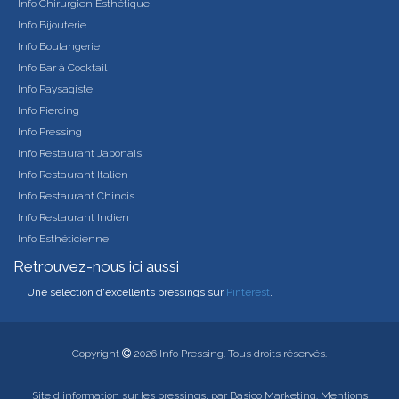
Info Chirurgien Esthétique
Info Bijouterie
Info Boulangerie
Info Bar à Cocktail
Info Paysagiste
Info Piercing
Info Pressing
Info Restaurant Japonais
Info Restaurant Italien
Info Restaurant Chinois
Info Restaurant Indien
Info Esthéticienne
Retrouvez-nous ici aussi
Une sélection d'excellents pressings sur
Pinterest
.
Copyright
2026
Info Pressing.
Tous droits réservés.
Site d'information sur les pressings, par
Basico Marketing.
Mentions